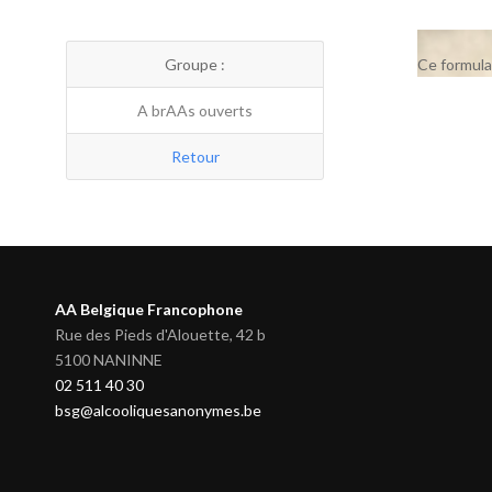
Groupe :
Ce formula
A brAAs ouverts
Retour
AA Belgique Francophone
Rue des Pieds d'Alouette, 42 b
5100 NANINNE
02 511 40 30
bsg@alcooliquesanonymes.be