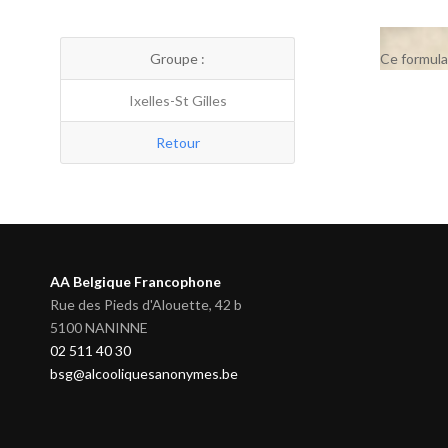
Groupe :
Ce formula
Ixelles-St Gilles
Retour
AA Belgique Francophone
Rue des Pieds d'Alouette, 42 b
5100 NANINNE
02 511 40 30
bsg@alcooliquesanonymes.be