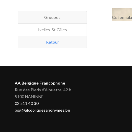
Groupe :
Ce formula
Ixelles-St Gilles
Retour
AA Belgique Francophone
Rue des Pieds d'Alouette, 42 b
5100 NANINNE
02 511 40 30
bsg@alcooliquesanonymes.be