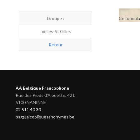
Groupe :
Ce formula
Ixelles-St Gilles
Retour
AA Belgique Francophone
Rue des Pieds d'Alouette, 42 b
5100 NANINNE
02 511 40 30
bsg@alcooliquesanonymes.be