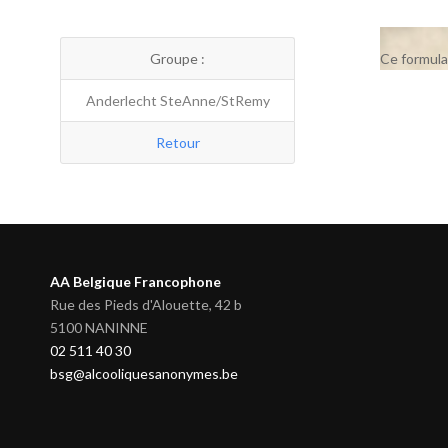
Groupe :
Ce formula
Anderlecht SteAnne/StRemy
Retour
AA Belgique Francophone
Rue des Pieds d'Alouette, 42 b
5100 NANINNE
02 511 40 30
bsg@alcooliquesanonymes.be