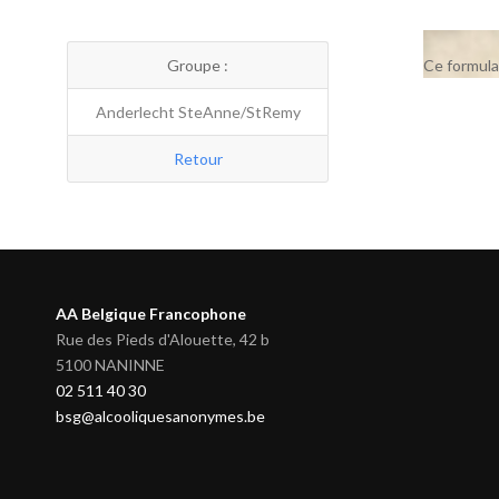
Groupe :
Ce formula
Anderlecht SteAnne/StRemy
Retour
AA Belgique Francophone
Rue des Pieds d'Alouette, 42 b
5100 NANINNE
02 511 40 30
bsg@alcooliquesanonymes.be