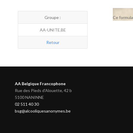
Groupe :
Ce formula
AA-UNITE.BE
Retour
AA Belgique Francophone
Rue des Pieds d'Alouette, 42 b
5100 NANINNE
02 511 40 30
bsg@alcooliquesanonymes.be