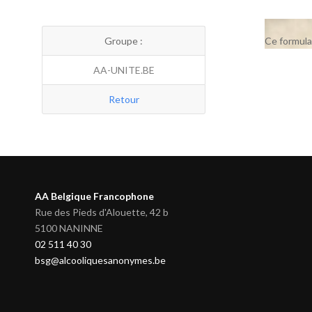
Groupe :
Ce formula
AA-UNITE.BE
Retour
AA Belgique Francophone
Rue des Pieds d'Alouette, 42 b
5100 NANINNE
02 511 40 30
bsg@alcooliquesanonymes.be