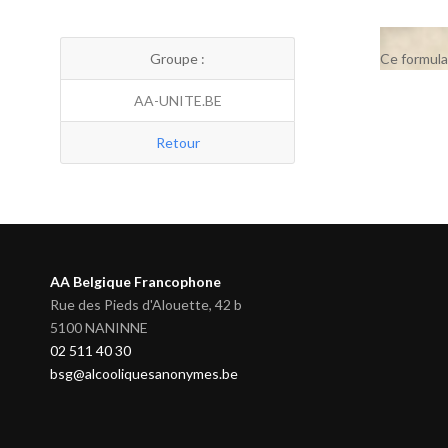
Groupe :
Ce formula
AA-UNITE.BE
Retour
AA Belgique Francophone
Rue des Pieds d'Alouette, 42 b
5100 NANINNE
02 511 40 30
bsg@alcooliquesanonymes.be