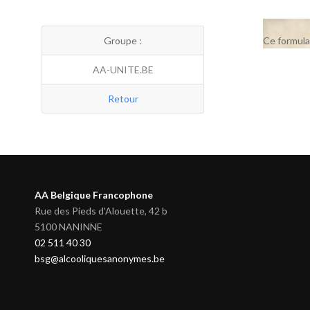
Groupe :
Ce formula
AA-UNITE.BE
Retour
AA Belgique Francophone
Rue des Pieds d'Alouette, 42 b
5100 NANINNE
02 511 40 30
bsg@alcooliquesanonymes.be