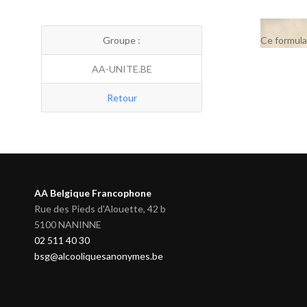
Groupe :
Ce formula
AA-UNITE.BE
Retour
AA Belgique Francophone
Rue des Pieds d'Alouette, 42 b
5100 NANINNE
02 511 40 30
bsg@alcooliquesanonymes.be