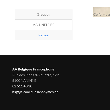
Groupe :
Ce formula
AA-UNITE.BE
Retour
AA Belgique Francophone
Rue des Pieds d'Alouette, 42 b
5100 NANINNE
02 511 40 30
bsg@alcooliquesanonymes.be