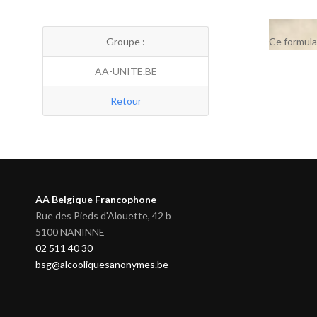
Groupe :
Ce formula
AA-UNITE.BE
Retour
AA Belgique Francophone
Rue des Pieds d'Alouette, 42 b
5100 NANINNE
02 511 40 30
bsg@alcooliquesanonymes.be