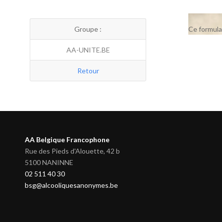
Groupe :
Ce formula
AA-UNITE.BE
Retour
AA Belgique Francophone
Rue des Pieds d'Alouette, 42 b
5100 NANINNE
02 511 40 30
bsg@alcooliquesanonymes.be