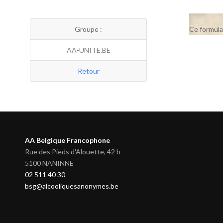
Groupe :
Ce formula
AA-UNITE.BE
Retour
AA Belgique Francophone
Rue des Pieds d'Alouette, 42 b
5100 NANINNE
02 511 40 30
bsg@alcooliquesanonymes.be