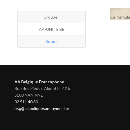
Groupe :
Ce formula
AA-UNITE.BE
Retour
AA Belgique Francophone
Rue des Pieds d'Alouette, 42 b
5100 NANINNE
02 511 40 30
bsg@alcooliquesanonymes.be