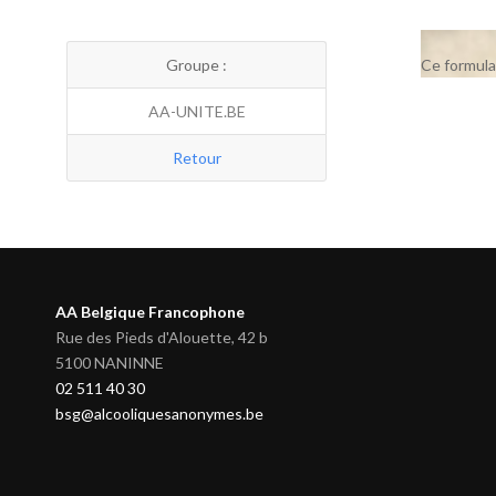
Groupe :
Ce formula
AA-UNITE.BE
Retour
AA Belgique Francophone
Rue des Pieds d'Alouette, 42 b
5100 NANINNE
02 511 40 30
bsg@alcooliquesanonymes.be