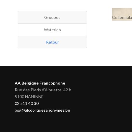
Groupe :
Ce formula
Waterloo
Retour
AA Belgique Francophone
Rue des Pieds d'Alouette, 42 b
5100 NANINNE
02 511 40 30
bsg@alcooliquesanonymes.be