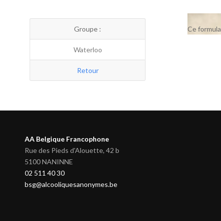
Groupe :
Ce formula
Waterloo
Retour
AA Belgique Francophone
Rue des Pieds d'Alouette, 42 b
5100 NANINNE
02 511 40 30
bsg@alcooliquesanonymes.be