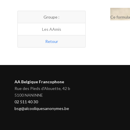
Groupe :
Ce formula
Les AAmis
Retour
AA Belgique Francophone
Rue des Pieds d'Alouette, 42 b
5100 NANINNE
02 511 40 30
bsg@alcooliquesanonymes.be