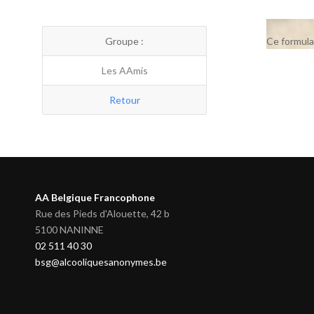
Groupe :
Ce formula
Les AAmis
Retour
AA Belgique Francophone
Rue des Pieds d'Alouette, 42 b
5100 NANINNE
02 511 40 30
bsg@alcooliquesanonymes.be