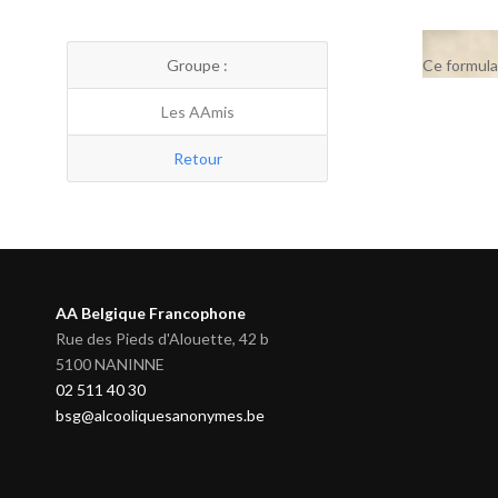
Groupe :
Ce formula
Les AAmis
Retour
AA Belgique Francophone
Rue des Pieds d'Alouette, 42 b
5100 NANINNE
02 511 40 30
bsg@alcooliquesanonymes.be