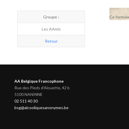
Groupe :
Ce formula
Les AAmis
Retour
AA Belgique Francophone
Rue des Pieds d'Alouette, 42 b
5100 NANINNE
02 511 40 30
bsg@alcooliquesanonymes.be