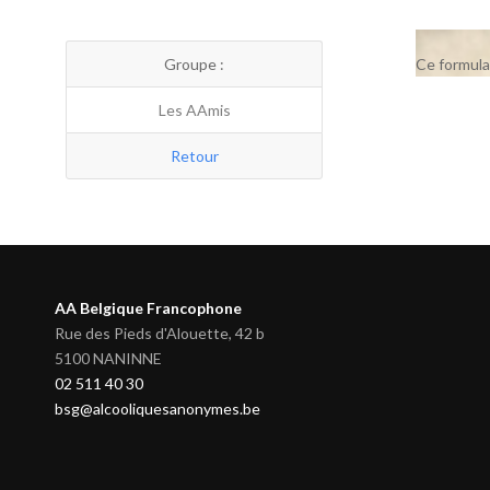
Groupe :
Ce formula
Les AAmis
Retour
AA Belgique Francophone
Rue des Pieds d'Alouette, 42 b
5100 NANINNE
02 511 40 30
bsg@alcooliquesanonymes.be