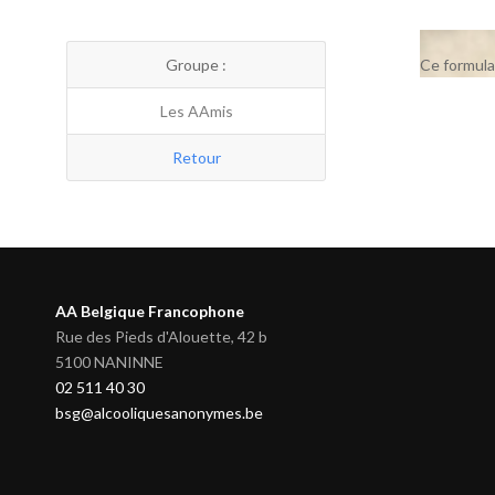
Groupe :
Ce formula
Les AAmis
Retour
AA Belgique Francophone
Rue des Pieds d'Alouette, 42 b
5100 NANINNE
02 511 40 30
bsg@alcooliquesanonymes.be