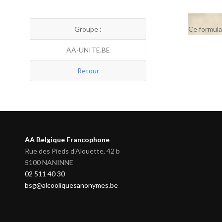
Groupe :
Ce formula
AA-UNITE.BE
Retour
AA Belgique Francophone
Rue des Pieds d'Alouette, 42 b
5100 NANINNE
02 511 40 30
bsg@alcooliquesanonymes.be