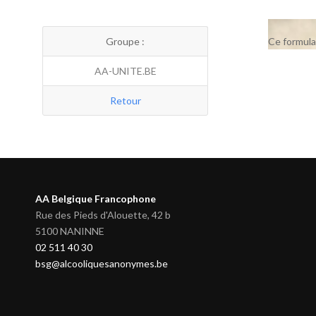
Groupe :
Ce formula
AA-UNITE.BE
Retour
AA Belgique Francophone
Rue des Pieds d'Alouette, 42 b
5100 NANINNE
02 511 40 30
bsg@alcooliquesanonymes.be