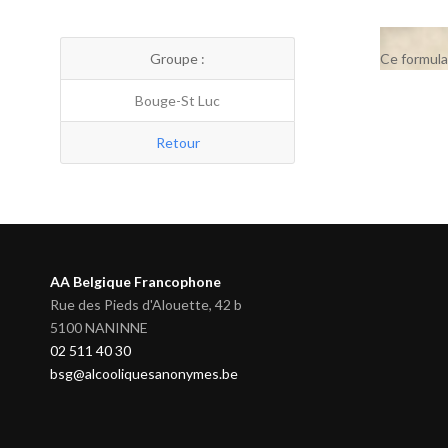
Groupe :
Ce formula
Bouge-St Luc
Retour
AA Belgique Francophone
Rue des Pieds d'Alouette, 42 b
5100 NANINNE
02 511 40 30
bsg@alcooliquesanonymes.be