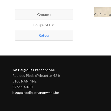
Groupe :
Ce formula
Bouge-St Luc
Retour
AA Belgique Francophone
Rue des Pieds d'Alouette, 42 b
5100 NANINNE
02 511 40 30
bsg@alcooliquesanonymes.be