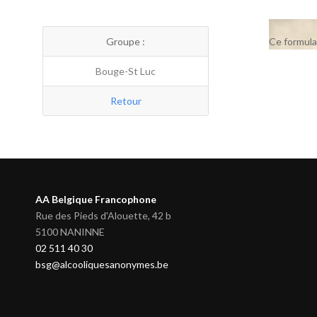
Groupe :
Ce formula
Bouge-St Luc
Retour
AA Belgique Francophone
Rue des Pieds d'Alouette, 42 b
5100 NANINNE
02 511 40 30
bsg@alcooliquesanonymes.be