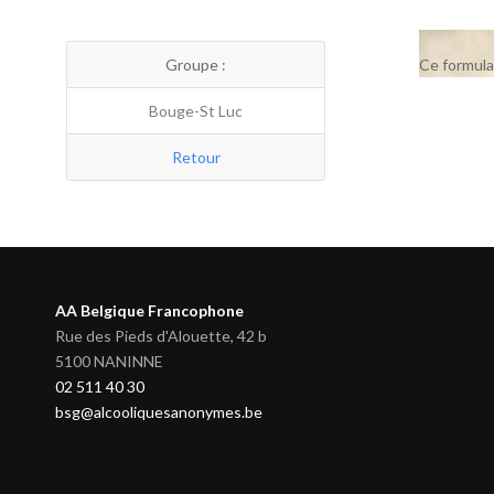
Groupe :
Ce formula
Bouge-St Luc
Retour
AA Belgique Francophone
Rue des Pieds d'Alouette, 42 b
5100 NANINNE
02 511 40 30
bsg@alcooliquesanonymes.be