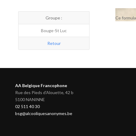
Groupe :
Ce formula
Bouge-St Luc
Retour
AA Belgique Francophone
Rue des Pieds d'Alouette, 42 b
5100 NANINNE
02 511 40 30
bsg@alcooliquesanonymes.be