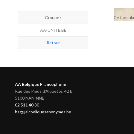
Groupe :
Ce formula
AA-UNITE.BE
Retour
AA Belgique Francophone
Rue des Pieds d'Alouette, 42 b
5100 NANINNE
02 511 40 30
bsg@alcooliquesanonymes.be