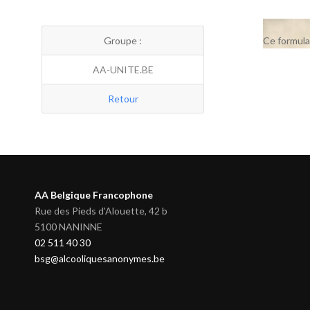
Groupe :
Ce formula
AA-UNITE.BE
Retour
AA Belgique Francophone
Rue des Pieds d'Alouette, 42 b
5100 NANINNE
02 511 40 30
bsg@alcooliquesanonymes.be