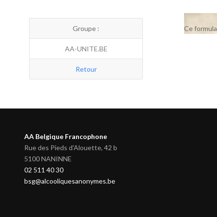
Groupe :
Ce formula
AA-UNITE.BE
Retour
AA Belgique Francophone
Rue des Pieds d'Alouette, 42 b
5100 NANINNE
02 511 40 30
bsg@alcooliquesanonymes.be