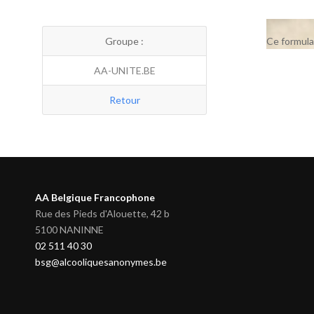
Groupe :
Ce formula
AA-UNITE.BE
Retour
AA Belgique Francophone
Rue des Pieds d'Alouette, 42 b
5100 NANINNE
02 511 40 30
bsg@alcooliquesanonymes.be