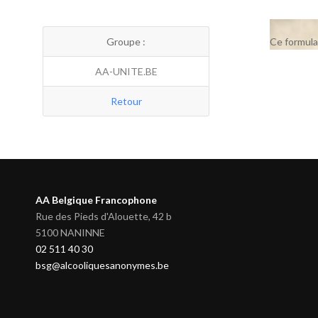
Groupe :
Ce formula
AA-UNITE.BE
Retour
AA Belgique Francophone
Rue des Pieds d'Alouette, 42 b
5100 NANINNE
02 511 40 30
bsg@alcooliquesanonymes.be