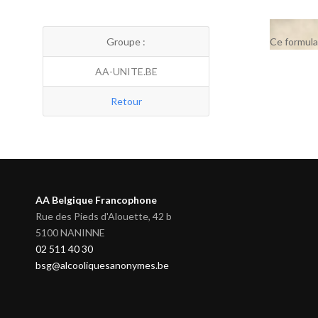
Groupe :
Ce formula
AA-UNITE.BE
Retour
AA Belgique Francophone
Rue des Pieds d'Alouette, 42 b
5100 NANINNE
02 511 40 30
bsg@alcooliquesanonymes.be