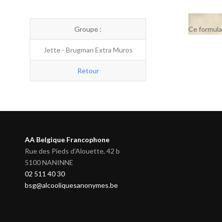
Groupe :
Ce formula
Jette - Brugman Extra Muros
Retour
AA Belgique Francophone
Rue des Pieds d'Alouette, 42 b
5100 NANINNE
02 511 40 30
bsg@alcooliquesanonymes.be