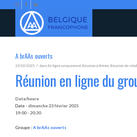
A brAAs ouverts
/
23/02/2025
dans
En ligne uniquement
,
Réunion à thème
,
Réunion de réta
Réunion en ligne du gro
Date/heure
Date -
dimanche 23 février 2025
19:00 - 20:30
Groupe :
A brAAs ouverts