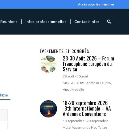
Accès pour les membres
Reunions
Infos professionnelles
Contact-infos
ÉVÈNEMENTS ET CONGRÈS
28-30 Août 2026 – Forum
Francophone Européen du
Service
28 août
-
30 août
MISE A JOUR: Centre ADDEPPA,
Vigy , Moselle
ligne
18-20 septembre 2026
-8th Internationale – AA
Ardennes Conventions
18 septembre
-
20 septembre
Hotel Vayamundo Houffalize