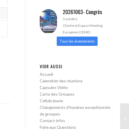
20261003- Congrès
3 octobre
Charleroi Espace Meeting
Européen (CEME)
Tous les évenements
VOIR AUSSI
Accueil
Calendrier des réunions
Capsules Vidéo
Carte des Groupes
Cellule jeune
Changements d’horaires exceptionnels
de groupes
A 
Contact-infos
Foire aux Questions