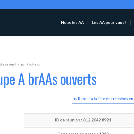
Nous les AA
Les AA pour vous?
/
blissement
par
Paul-eau
upe A brAAs ouverts
Retour à la liste des réunions en 
ID de réunion :
812 2042 8921
Code / mot de passe :
1212