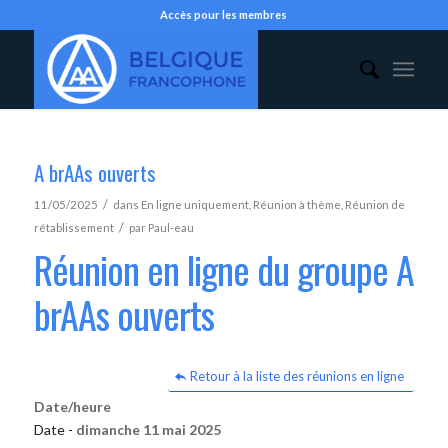
Accès pour les membres
A brAAs ouverts
/
11/05/2025
dans
En ligne uniquement
,
Réunion à thème
,
Réunion de
/
rétablissement
par
Paul-eau
Réunion en ligne du groupe A
brAAs ouverts
Retour à la liste des réunions en ligne
Date/heure
Date -
dimanche 11 mai 2025