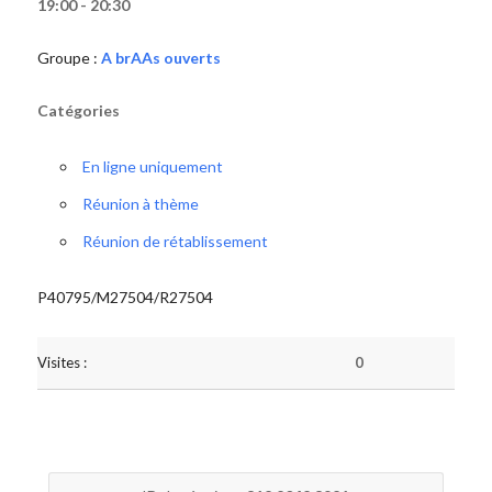
19:00 - 20:30
Groupe :
A brAAs ouverts
Catégories
En ligne uniquement
Réunion à thème
Réunion de rétablissement
P40795/M27504/R27504
Visites :
0