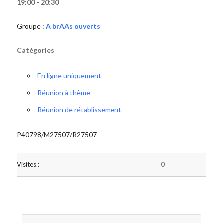
19:00 - 20:30
Groupe :
A brAAs ouverts
Catégories
En ligne uniquement
Réunion à thème
Réunion de rétablissement
P40798/M27507/R27507
Visites :
0