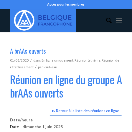
Accès pour les membres
A brAAs ouverts
/
01/06/2025
dans
En ligne uniquement
,
Réunion à thème
,
Réunion de
/
rétablissement
par
Paul-eau
Réunion en ligne du groupe A
brAAs ouverts
Retour à la liste des réunions en ligne
Date/heure
Date -
dimanche 1 juin 2025