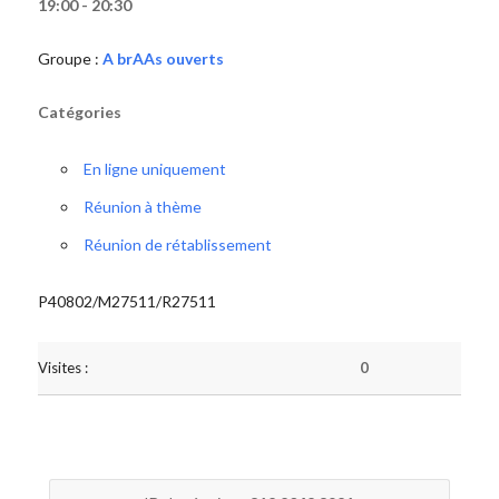
19:00 - 20:30
Groupe :
A brAAs ouverts
Catégories
En ligne uniquement
Réunion à thème
Réunion de rétablissement
P40802/M27511/R27511
Visites :
0