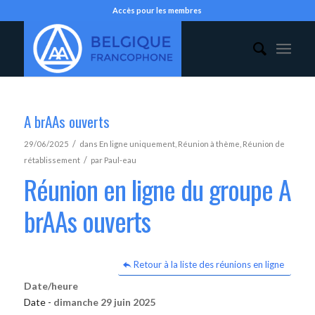
Accès pour les membres
A brAAs ouverts
/
29/06/2025
dans
En ligne uniquement
,
Réunion à thème
,
Réunion de
/
rétablissement
par
Paul-eau
Réunion en ligne du groupe A
brAAs ouverts
Retour à la liste des réunions en ligne
Date/heure
Date -
dimanche 29 juin 2025