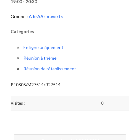
19:00 - 20:30
Groupe :
A brAAs ouverts
Catégories
En ligne uniquement
Réunion à thème
Réunion de rétablissement
P40805/M27514/R27514
Visites :
0