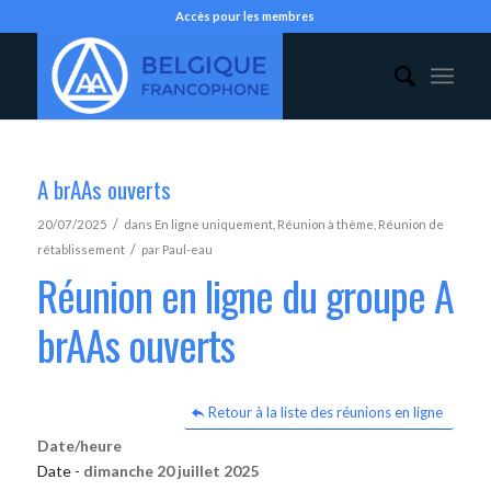
Accès pour les membres
A brAAs ouverts
/
20/07/2025
dans
En ligne uniquement
,
Réunion à thème
,
Réunion de
/
rétablissement
par
Paul-eau
Réunion en ligne du groupe A
brAAs ouverts
Retour à la liste des réunions en ligne
Date/heure
Date -
dimanche 20 juillet 2025