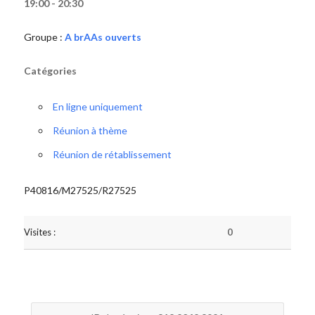
19:00 - 20:30
Groupe :
A brAAs ouverts
Catégories
En ligne uniquement
Réunion à thème
Réunion de rétablissement
P40816/M27525/R27525
Visites :
0