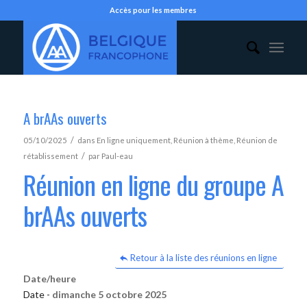
Accès pour les membres
A brAAs ouverts
/
05/10/2025
dans
En ligne uniquement
,
Réunion à thème
,
Réunion de
/
rétablissement
par
Paul-eau
Réunion en ligne du groupe A
brAAs ouverts
Retour à la liste des réunions en ligne
Date/heure
Date -
dimanche 5 octobre 2025