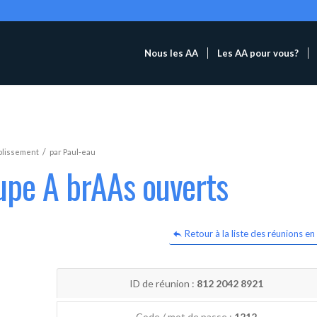
Nous les AA
Les AA pour vous?
/
blissement
par
Paul-eau
upe A brAAs ouverts
Retour à la liste des réunions en 
ID de réunion :
812 2042 8921
Code / mot de passe :
1212