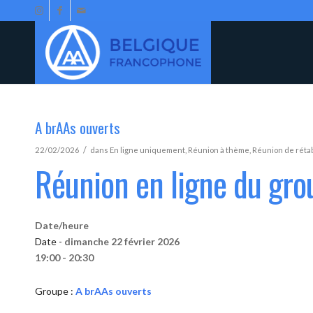
A brAAs ouverts
/
22/02/2026
dans
En ligne uniquement
,
Réunion à thème
,
Réunion de réta
Réunion en ligne du gro
Date/heure
Date -
dimanche 22 février 2026
19:00 - 20:30
Groupe :
A brAAs ouverts