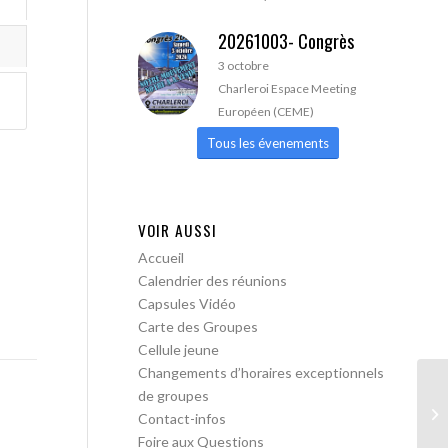
20261003- Congrès
3 octobre
Charleroi Espace Meeting
Européen (CEME)
Tous les évenements
VOIR AUSSI
Accueil
Calendrier des réunions
Capsules Vidéo
Carte des Groupes
Cellule jeune
Changements d’horaires exceptionnels
de groupes
A 
Contact-infos
Foire aux Questions