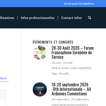
Accès pour les membres
Reunions
Infos professionnelles
Contact-infos
ÉVÈNEMENTS ET CONGRÈS
28-30 Août 2026 – Forum
Francophone Européen du
Service
28 août
-
30 août
MISE A JOUR: Centre ADDEPPA,
Vigy , Moselle
ligne
18-20 septembre 2026
-8th Internationale – AA
Ardennes Conventions
18 septembre
-
20 septembre
Hotel Vayamundo Houffalize