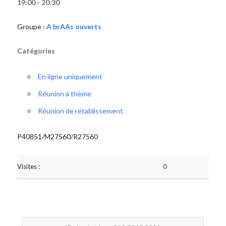
19:00 - 20:30
Groupe :
A brAAs ouverts
Catégories
En ligne uniquement
Réunion à thème
Réunion de rétablissement
P40851/M27560/R27560
Visites :
0