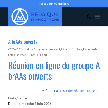
Accès pour les membres
A brAAs ouverts
/
07/06/2026
dans
En ligne uniquement
,
Réunion à thème
,
Réunion de
/
rétablissement
par
Paul-eau
Réunion en ligne du groupe A
brAAs ouverts
Retour à la liste des réunions en ligne
Date/heure
Date -
dimanche 7 juin 2026