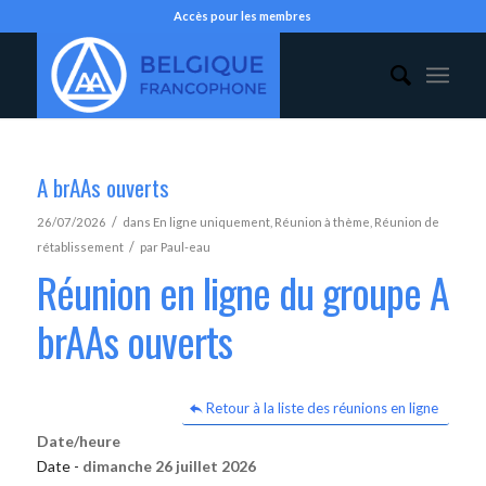
Accès pour les membres
A brAAs ouverts
/
26/07/2026
dans
En ligne uniquement
,
Réunion à thème
,
Réunion de
/
rétablissement
par
Paul-eau
Réunion en ligne du groupe A
brAAs ouverts
Retour à la liste des réunions en ligne
Date/heure
Date -
dimanche 26 juillet 2026