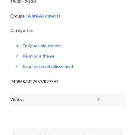
19:00 - 20:30
Groupe :
A brAAs ouverts
Catégories
En ligne uniquement
Réunion à thème
Réunion de rétablissement
P40858/M27567/R27567
Visites :
3