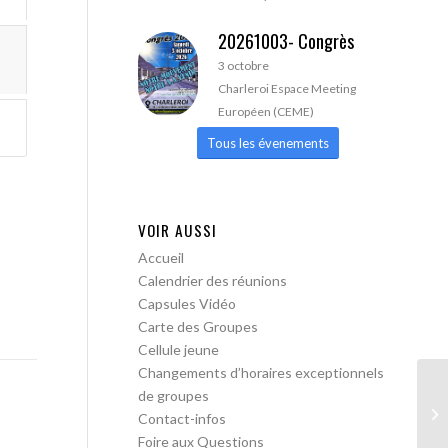
20261003- Congrès
3 octobre
Charleroi Espace Meeting
Européen (CEME)
Tous les évenements
VOIR AUSSI
Accueil
Calendrier des réunions
Capsules Vidéo
Carte des Groupes
Cellule jeune
Changements d’horaires exceptionnels
de groupes
A 
Contact-infos
Foire aux Questions