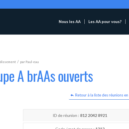
Nous les AA
Les AA pour vous?
/
blissement
par
Paul-eau
upe A brAAs ouverts
Retour à la liste des réunions en 
ID de réunion :
812 2042 8921
Code / mot de passe :
1212