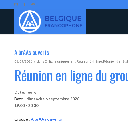
A brAAs ouverts
/
06/09/2026
dans
En ligne uniquement
,
Réunion à thème
,
Réunion de réta
Réunion en ligne du gro
Date/heure
Date -
dimanche 6 septembre 2026
19:00 - 20:30
Groupe :
A brAAs ouverts