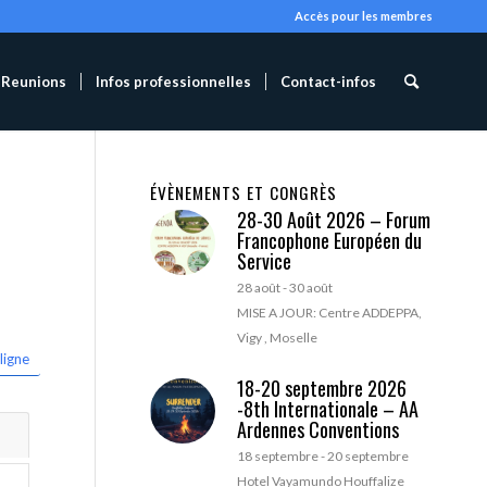
Accès pour les membres
Reunions
Infos professionnelles
Contact-infos
ÉVÈNEMENTS ET CONGRÈS
28-30 Août 2026 – Forum
Francophone Européen du
Service
28 août
-
30 août
MISE A JOUR: Centre ADDEPPA,
Vigy , Moselle
ligne
18-20 septembre 2026
-8th Internationale – AA
Ardennes Conventions
18 septembre
-
20 septembre
Hotel Vayamundo Houffalize