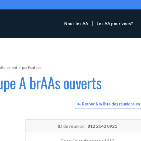
Nous les AA
Les AA pour vous?
/
blissement
par
Paul-eau
upe A brAAs ouverts
Retour à la liste des réunions en 
ID de réunion :
812 2042 8921
Code / mot de passe :
1212