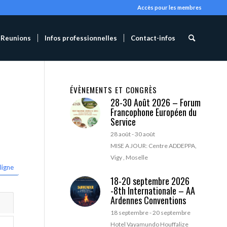
Accès pour les membres
Reunions
Infos professionnelles
Contact-infos
ÉVÈNEMENTS ET CONGRÈS
28-30 Août 2026 – Forum
Francophone Européen du
Service
28 août
-
30 août
MISE A JOUR: Centre ADDEPPA,
Vigy , Moselle
ligne
18-20 septembre 2026
-8th Internationale – AA
Ardennes Conventions
18 septembre
-
20 septembre
Hotel Vayamundo Houffalize