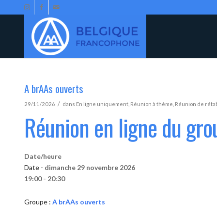
A brAAs ouverts
/
29/11/2026
dans
En ligne uniquement
,
Réunion à thème
,
Réunion de réta
Réunion en ligne du gro
Date/heure
Date -
dimanche 29 novembre 2026
19:00 - 20:30
Groupe :
A brAAs ouverts