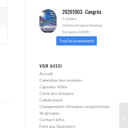
20261003- Congrès
3 octobre
Charleroi Espace Meeting
Européen (CEME)
Tous les évenements
VOIR AUSSI
Accueil
Calendrier des réunions
Capsules Vidéo
Carte des Groupes
Cellule jeune
Changements d’horaires exceptionnels
de groupes
A 
Contact-infos
Foire aux Questions